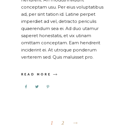
conceptam usu. Per eius voluptatibus
ad, per sint tation id. Latine perpet
imperdiet ad vel, detracto periculis
quaerendum sea ei. Ad duo utamur
saperet honestatis, et vix utinam
omittam conceptam. Eam hendrerit
inciderint ei. At utroque ponderum
verterem sed. Quis maluisset pro.
READ MORE
POSTS
PAGINATION
1
2