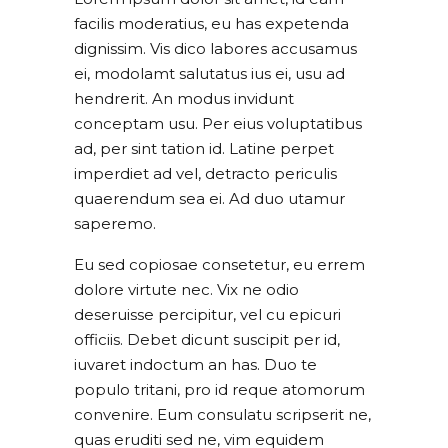
facilis moderatius, eu has expetenda
dignissim. Vis dico labores accusamus
ei, modolamt salutatus ius ei, usu ad
hendrerit. An modus invidunt
conceptam usu. Per eius voluptatibus
ad, per sint tation id. Latine perpet
imperdiet ad vel, detracto periculis
quaerendum sea ei. Ad duo utamur
saperemo.
Eu sed copiosae consetetur, eu errem
dolore virtute nec. Vix ne odio
deseruisse percipitur, vel cu epicuri
officiis. Debet dicunt suscipit per id,
iuvaret indoctum an has. Duo te
populo tritani, pro id reque atomorum
convenire. Eum consulatu scripserit ne,
quas eruditi sed ne, vim equidem