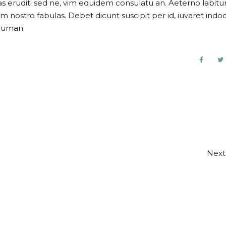
as eruditi sed ne, vim equidem consulatu an. Aeterno labitu
im nostro fabulas. Debet dicunt suscipit per id, iuvaret ind
n uman.
Next