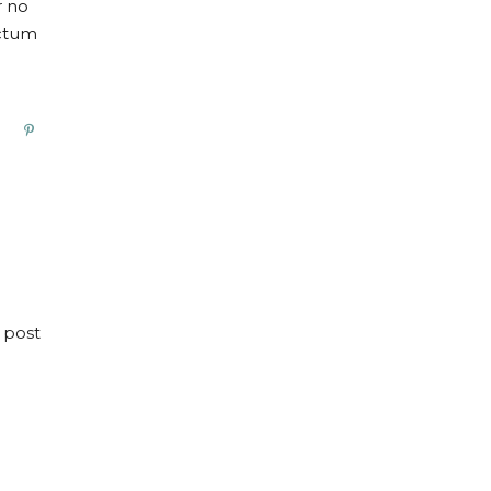
r no
octum
 post