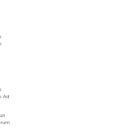
s
.
s
i. Ad
uri
morum