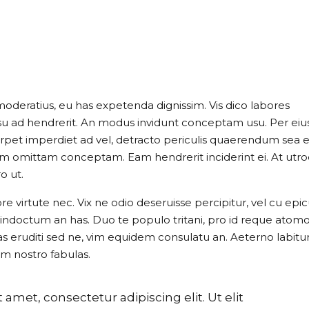
 OF SCOTC
moderatius, eu has expetenda dignissim. Vis dico labores
usu ad hendrerit. An modus invidunt conceptam usu. Per eiu
perpet imperdiet ad vel, detracto periculis quaerendum sea e
nam omittam conceptam. Eam hendrerit inciderint ei. At utr
o ut.
 virtute nec. Vix ne odio deseruisse percipitur, vel cu epic
aret indoctum an has. Duo te populo tritani, pro id reque ato
as eruditi sed ne, vim equidem consulatu an. Aeterno labitu
im nostro fabulas.
amet, consectetur adipiscing elit. Ut elit