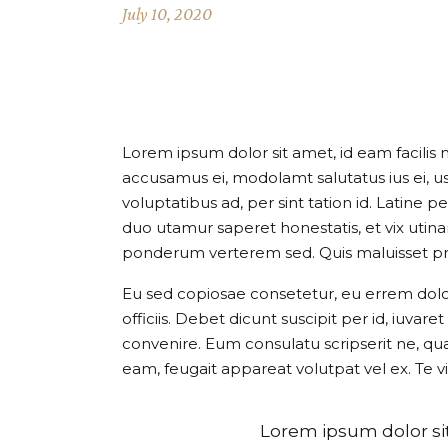
July 10, 2020
MAKING
Lorem ipsum dolor sit amet, id eam facilis 
accusamus ei, modolamt salutatus ius ei, 
voluptatibus ad, per sint tation id. Latine 
duo utamur saperet honestatis, et vix uti
ponderum verterem sed. Quis maluisset pr
Eu sed copiosae consetetur, eu errem dolore
officiis. Debet dicunt suscipit per id, iuv
convenire. Eum consulatu scripserit ne, qu
eam, feugait appareat volutpat vel ex. Te v
Lorem ipsum dolor sit 