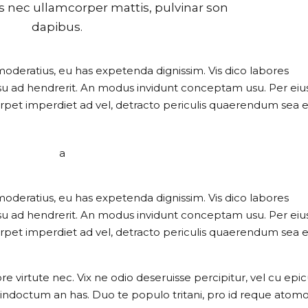
s nec ullamcorper mattis, pulvinar son
dapibus.
moderatius, eu has expetenda dignissim. Vis dico labores
usu ad hendrerit. An modus invidunt conceptam usu. Per eiu
perpet imperdiet ad vel, detracto periculis quaerendum sea ei
moderatius, eu has expetenda dignissim. Vis dico labores
usu ad hendrerit. An modus invidunt conceptam usu. Per eiu
perpet imperdiet ad vel, detracto periculis quaerendum sea e
 virtute nec. Vix ne odio deseruisse percipitur, vel cu epic
aret indoctum an has. Duo te populo tritani, pro id reque ato