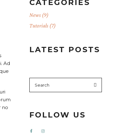
CATEGORIES
News
(9)
H
Tutorials
(7)
LATEST POSTS
s
i. Ad
oque
uri
morum
r no
FOLLOW US