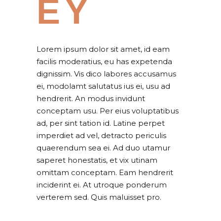
EY
Lorem ipsum dolor sit amet, id eam
facilis moderatius, eu has expetenda
dignissim. Vis dico labores accusamus
ei, modolamt salutatus ius ei, usu ad
hendrerit. An modus invidunt
conceptam usu. Per eius voluptatibus
ad, per sint tation id. Latine perpet
imperdiet ad vel, detracto periculis
quaerendum sea ei. Ad duo utamur
saperet honestatis, et vix utinam
omittam conceptam. Eam hendrerit
inciderint ei. At utroque ponderum
verterem sed. Quis maluisset pro.