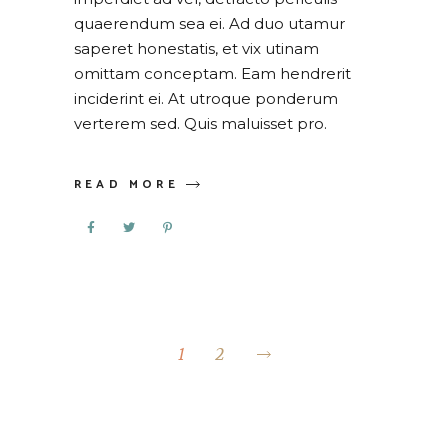
quaerendum sea ei. Ad duo utamur
saperet honestatis, et vix utinam
omittam conceptam. Eam hendrerit
inciderint ei. At utroque ponderum
verterem sed. Quis maluisset pro.
READ MORE
POSTS
PAGINATION
1
2